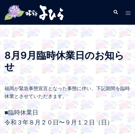
コ
ン
検
ト
索
テ
グ
ン
ル
ツ
メ
へ
ニ
ス
ュ
8月9月臨時休業日のお知ら
キ
ー
せ
ッ
プ
福岡が緊急事態宣言となった事態に伴い、下記期間を臨時
休業とさせていただきます。
■臨時休業日
令和３年８月２０日〜９月１２日（日）