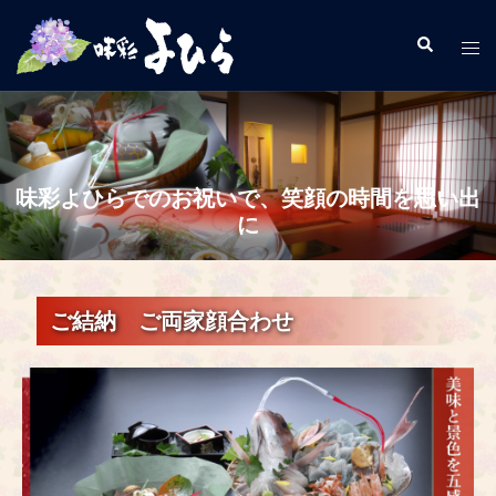
味彩よひらでのお祝いで、笑顔の時間を思い出
に
ご結納 ご両家顔合わせ