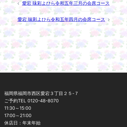
投
愛宕 味彩よひら令和五年三月の会席コース
稿
ナ
愛宕 味彩よひら令和五年四月の会席コース
ビ
ゲ
ー
シ
ョ
ン
福岡県福岡市西区愛宕３丁目２５-７
ご予約TEL 0120-48-8070
11:30～15:00
17:00～21:00
休店日：年末年始