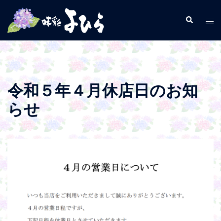
コ
ン
検
ト
索
テ
グ
ン
ル
ツ
メ
へ
ニ
ス
ュ
令和５年４月休店日のお知
キ
ー
らせ
ッ
プ