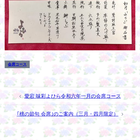
会席コース
投
愛宕 味彩よひら令和六年一月の会席コース
稿
ナ
｢桃の節句 会席｣のご案内（三月・四月限定）
ビ
ゲ
ー