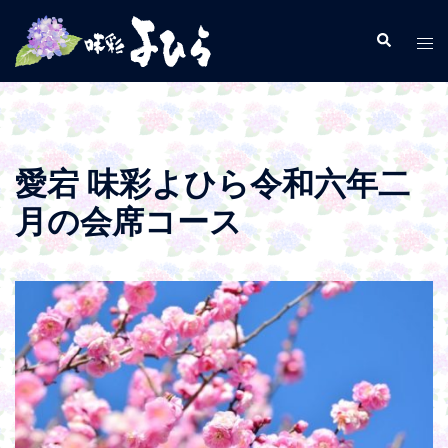
コ
ン
検
ト
索
テ
グ
ン
ル
ツ
メ
へ
ニ
ス
ュ
愛宕 味彩よひら令和六年二
キ
ー
月の会席コース
ッ
プ