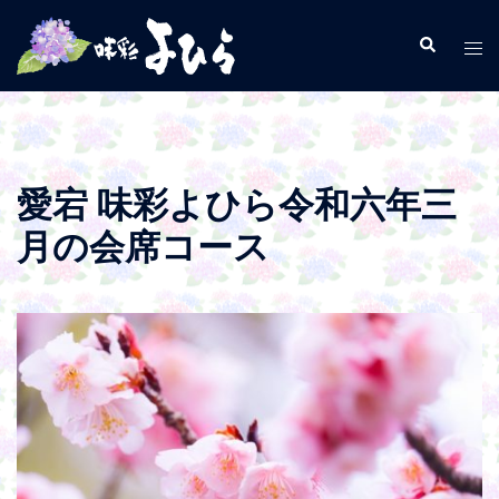
コ
ン
検
ト
索
テ
グ
ン
ル
ツ
メ
へ
ニ
ス
ュ
愛宕 味彩よひら令和六年三
キ
ー
月の会席コース
ッ
プ