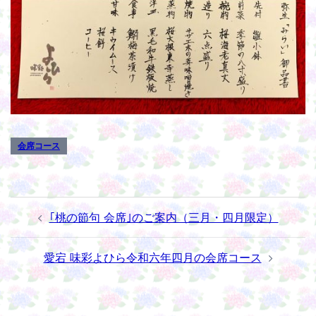
会席コース
投
｢桃の節句 会席｣のご案内（三月・四月限定）
稿
ナ
愛宕 味彩よひら令和六年四月の会席コース
ビ
ゲ
ー