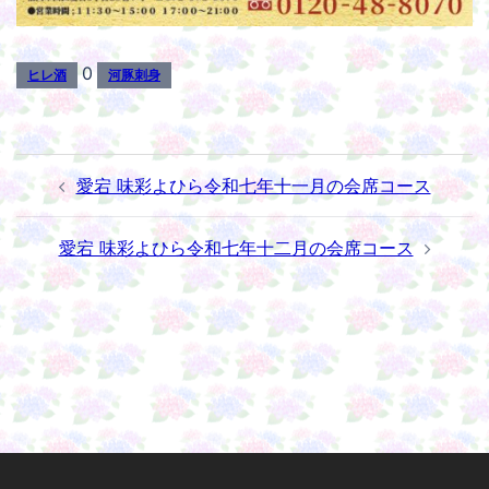
0
ヒレ酒
河豚刺身
投
愛宕 味彩よひら令和七年十一月の会席コース
稿
ナ
愛宕 味彩よひら令和七年十二月の会席コース
ビ
ゲ
ー
シ
ョ
ン