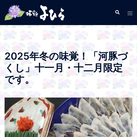
コ
ン
検
ト
索
テ
グ
ン
ル
ツ
メ
へ
ニ
ス
ュ
2025年冬の味覚！「河豚づ
キ
ー
くし」十一月・十二月限定
ッ
プ
です。