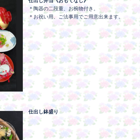
仕出し弁当《おもてなし》
＊陶器の二段重、お椀物付き。
＊お祝い用、ご法事用でご用意出来ます。
仕出し鉢盛り