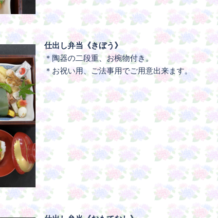
仕出し弁当《きぼう》
＊陶器の二段重、お椀物付き。
＊お祝い用、ご法事用でご用意出来ます。