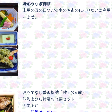
味彩うなぎ御膳
土用の丑の日やご法事のお斎の代わりなどに利用
いませ。
おもてなし贅沢折詰「雅」(3人前）
味彩よひら特製お惣菜セット
＊要予約