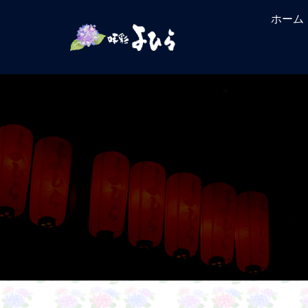
コ
ホーム
ン
テ
ン
ツ
へ
ス
キ
ッ
プ