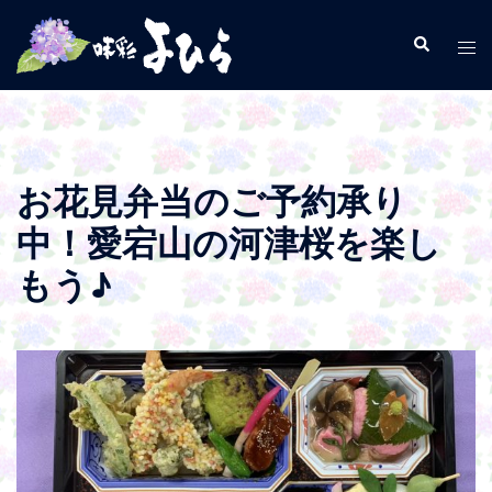
コ
ン
検
ト
索
テ
グ
ン
ル
ツ
メ
へ
ニ
ス
ュ
お花見弁当のご予約承り
キ
ー
中！愛宕山の河津桜を楽し
ッ
プ
もう♪