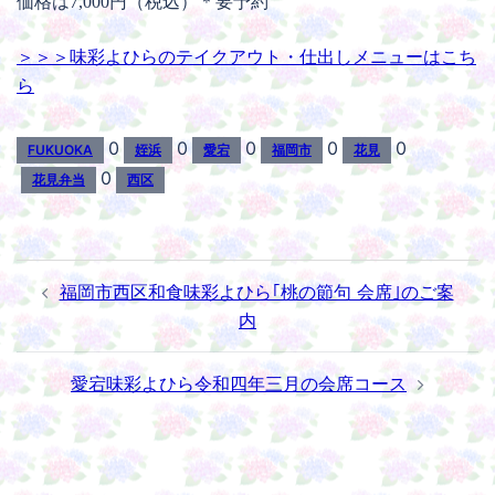
価格は7,000円（税込）＊要予約
＞＞＞味彩よひらのテイクアウト・仕出しメニューはこち
ら
0
0
0
0
0
FUKUOKA
姪浜
愛宕
福岡市
花見
0
花見弁当
西区
投
福岡市西区和食味彩よひら｢桃の節句 会席｣のご案
稿
内
ナ
ビ
愛宕味彩よひら令和四年三月の会席コース
ゲ
ー
シ