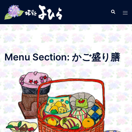
コ
ン
検
ト
索
テ
グ
ン
ル
ツ
メ
へ
ニ
ス
ュ
Menu Section:
かご盛り膳
キ
ー
ッ
プ