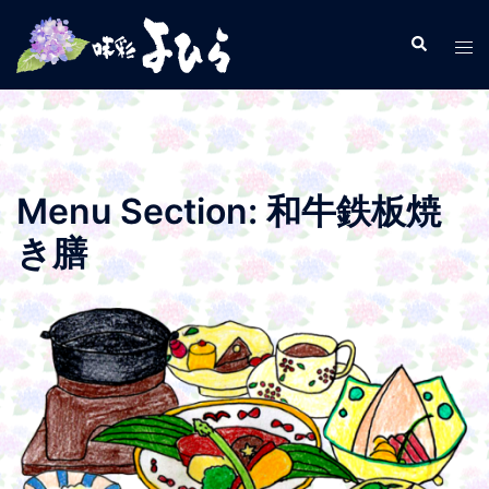
コ
ン
検
ト
索
テ
グ
ン
ル
ツ
メ
へ
ニ
ス
ュ
Menu Section:
和牛鉄板焼
キ
ー
ッ
き膳
プ