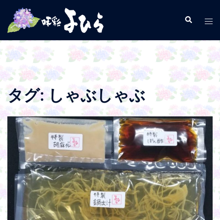
コ
ン
検
ト
索
テ
グ
ン
ル
ツ
メ
へ
ニ
ス
ュ
タグ:
しゃぶしゃぶ
キ
ー
ッ
プ