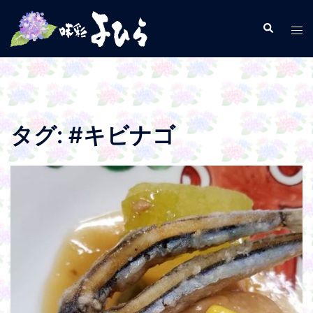
コ
ン
検
ト
索
テ
グ
ン
ル
ツ
メ
へ
ニ
ス
ュ
タグ:
#キビナゴ
キ
ー
ッ
プ