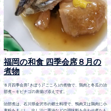
福岡の和食 四季会席８月の
煮物
８月四季会席｢きぼう｣｢こころ｣の煮物で、鶏肉と冬瓜の治
部煮～キビナゴの唐揚げ添えです。
治部煮は、石川県金沢市の郷土料理で、鴨肉又は鶏肉に小
麦粉をまぶし、出し汁に醤油などの調味料を合わせ煮たも