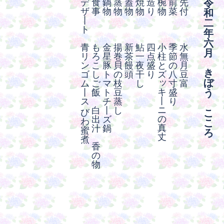
デ
食
鍋
蒸
蓋
焼
造
椀
前
先
令
ザ
事
物
物
物
物
り
物
菜
付
和
丨
二
ト
年
六
青
も
金
揚
新
鮎
四
小
季
水
月
リ
ろ
星
巻
茶
一
点
柱
節
無
ン
こ
豚
貝
饅
夜
盛
と
の
月
き
ゴ
し
ト
の
頭
干
り
ズ
八
豆
ッ
ぼ
ム
ご
マ
枝
し
寸
富
キ
丨
飯
ト
豆
盛
う
丨
ス
チ
蒸
り
ニ
白
丨
し
び
こ
の
出
ズ
わ
こ
真
汁
鍋
蜜
ろ
丈
煮
香
の
物