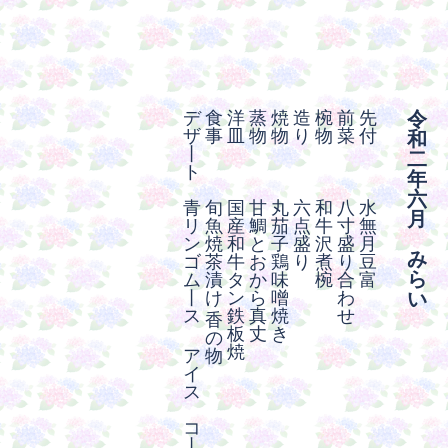
デ
食
洋
蒸
焼
造
椀
前
先
令
ザ
事
皿
物
物
り
物
菜
付
和
丨
二
ト
年
六
青
旬
国
甘
丸
六
和
八
水
月
リ
魚
産
鯛
茄
点
牛
寸
無
ン
焼
和
と
子
盛
沢
盛
月
み
ゴ
茶
牛
お
鶏
り
煮
り
豆
ら
ム
漬
タ
か
味
椀
合
富
丨
け
ン
ら
噌
わ
い
ス
鉄
真
焼
せ
香
板
丈
き
の
焼
ア
物
イ
ス
コ
丨