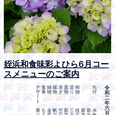
姪浜和食味彩よひら6月コー
スメニューのご案内
デ
食
鍋
揚
凌
蓋
造
椀
先
令
ザ
事
物
物
ぎ
物
り
物
付
和
丨
二
ト
年
六
青
も
金
帆
空
新
三
枝
新
新
水
月