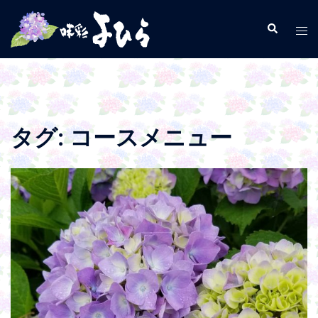
コ
ン
検
ト
索
テ
グ
ン
ル
ツ
メ
へ
ニ
ス
ュ
タグ:
コースメニュー
キ
ー
ッ
プ