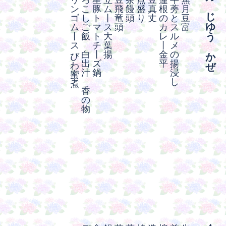
リ
ろ
星
立
豆
茶
点
豆
蓮
牛
無
ン
こ
豚
ム
飛
饅
盛
真
根
蒡
月
じ
ゴ
し
ト
丨
竜
頭
り
丈
の
と
豆
ゆ
ム
ご
マ
ス
頭
カ
ス
富
丨
飯
ト
大
レ
ル
う
ス
チ
葉
丨
メ
白
丨
揚
金
の
び
か
出
ズ
平
揚
わ
ぜ
汁
鍋
浸
蜜
し
煮
香
の
物