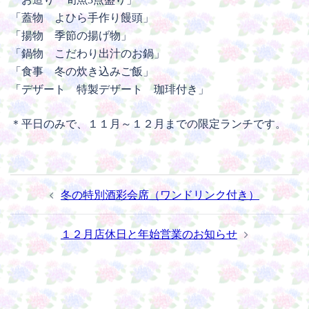
「蓋物 よひら手作り饅頭」
「揚物 季節の揚げ物」
「鍋物 こだわり出汁のお鍋」
「食事 冬の炊き込みご飯」
「デザート 特製デザート 珈琲付き」
＊平日のみで、１１月～１２月までの限定ランチです。
投
冬の特別酒彩会席（ワンドリンク付き）
稿
ナ
１２月店休日と年始営業のお知らせ
ビ
ゲ
ー
シ