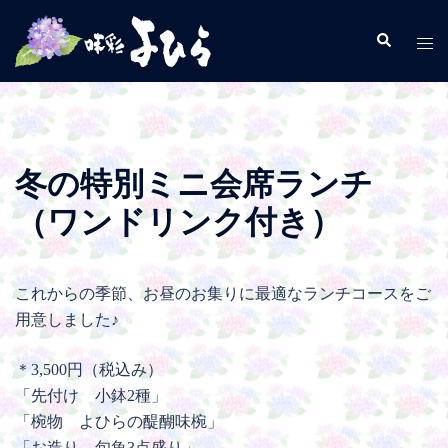
コ
ン
検
ト
索
テ
グ
ン
ル
ツ
メ
へ
ニ
ス
ュ
冬の特別ミニ会席ランチ
キ
ー
（ワンドリンク付き）
ッ
プ
これからの季節、お昼のお集りに最適なランチコースをご
用意しました♪
＊3,500円（税込み）
「先付け 小鉢2種」
「椀物 よひらの醍醐味椀」
「お造り 旬魚3点盛り」