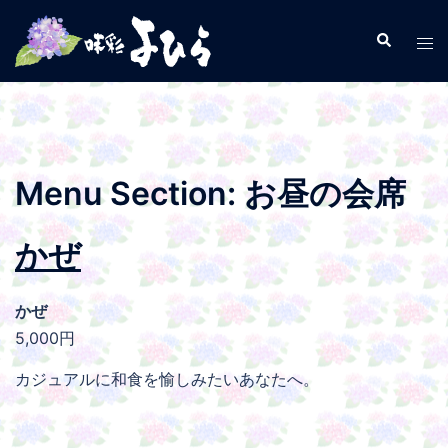
コ
ン
検
ト
索
テ
グ
ン
ル
ツ
メ
へ
ニ
ス
ュ
Menu Section:
お昼の会席
キ
ー
ッ
かぜ
プ
かぜ
5,000円
カジュアルに和食を愉しみたいあなたへ。